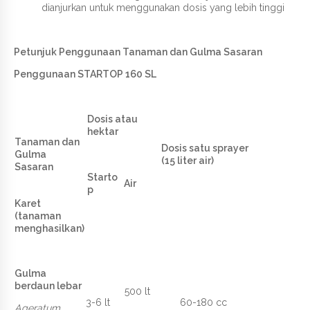
dianjurkan untuk menggunakan dosis yang lebih tinggi
Petunjuk Penggunaan Tanaman dan Gulma Sasaran
Penggunaan STARTOP 160 SL
Dosis atau
hektar
Tanaman dan
Dosis satu sprayer
Gulma
(15 liter air)
Sasaran
Starto
Air
p
Karet
(tanaman
menghasilkan)
Gulma
berdaun lebar
500 lt
3-6 lt
60-180 cc
Ageratum