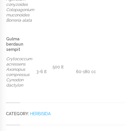
conyzoides
Colopagonium
muconoides
Borreria alata
Gulma
berdaun
sempit
Crytococcum
acressens
500 lt
Axonopus
3-6 lt
60-180 cc
compressus
Cynodon
dactylon
CATEGORY:
HERBISIDA